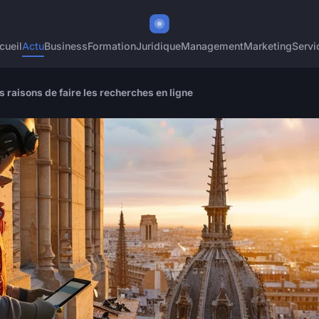
cueil
Actu
Business
Formation
Juridique
Management
Marketing
Servi
 raisons de faire les recherches en ligne