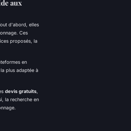
ide aux
out d'abord, elles
eonnage. Ces
ices proposés, la
lateformes en
n la plus adaptée à
es
devis gratuits
,
si, la recherche en
eonnage.