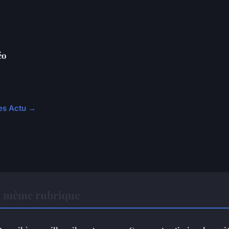
éo
les Actu →
a même rubrique