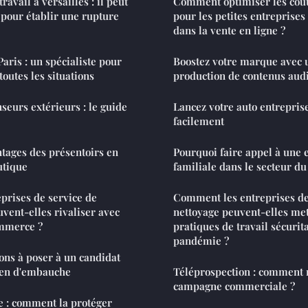
ravail à versailles : il peut
Comment optimiser les coût
pour établir une rupture
pour les petites entreprises
dans la vente en ligne ?
Paris : un spécialiste pour
Boostez votre marque avec 
outes les situations
production de contenus aud
nseurs extérieurs : le guide
Lancez votre auto entreprise
facilement
tages des présentoirs en
Pourquoi faire appel à une 
utique
familiale dans le secteur du
prises de service de
Comment les entreprises de
uvent-elles rivaliser avec
nettoyage peuvent-elles met
ommerce ?
pratiques de travail sécurit
pandémie ?
ions à poser à un candidat
ien d'embauche
Téléprospection : comment 
campagne commerciale ?
e : comment la protéger