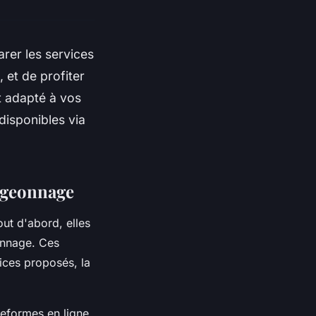
rer les services
, et de profiter
t adapté à vos
disponibles via
pigeonnage
ut d'abord, elles
onnage. Ces
ices proposés, la
teformes en ligne.