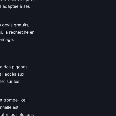
us adaptée à ses
 devis gratuits,
si, la recherche en
eonnage.
le des pigeons.
t l'accès aux
er sur les
t trompe-l’œil,
nnelle est
pter les solutions