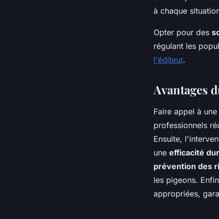
à chaque situatio
Opter pour des
s
régulant les popu
l'éditeur
.
Avantages d
Faire appel à un
professionnels ré
Ensuite, l'interv
une
efficacité du
prévention des r
les pigeons. Enfin
appropriées, gara