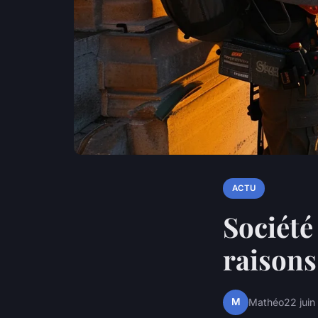
ACTU
Société
raisons
M
Mathéo
22 jui