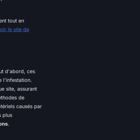
ent tout en
oir le site de
ut d'abord, ces
 l'infestation.
e site, assurant
méthodes de
tériels causés par
s plus
eons
.