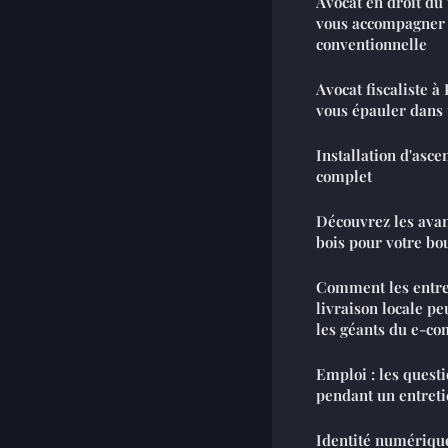
Avocat en droit du t
vous accompagner 
conventionnelle
Avocat fiscaliste à 
vous épauler dans t
Installation d'asce
complet
Découvrez les avan
bois pour votre bo
Comment les entre
livraison locale pe
les géants du e-c
Emploi : les quest
pendant un entret
Identité numériqu