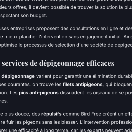
ieurs offres, il devient possible de trouver la solution la pl
espectant son budget.
ses entreprises proposent des consultations en ligne et des
e mieux planifier l'intervention sans engagement initial. Ain
t optimise le processus de sélection d'une société de dépig
 services de dépigeonnage efficaces
 dépigeonnage
varient pour garantir une élimination durab
ues courantes, on trouve les
filets antipigeons
, qui bloquen
tion. Les
pics anti-pigeons
dissuadent les oiseaux de se pos
hes.
e plus douce, des
répulsifs
comme Bird Free créent un effe
re fuir les pigeons sans les blesser. L'intervention professio
rer une efficacité à long terme, car les experts peuvent ada