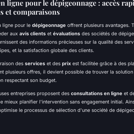
n ligne pour le dépigeonnage : accès rap
s et comparaisons
 ligne pour le
dépigeonnage
offrent plusieurs avantages. T
éder aux
avis clients
et
évaluations
des sociétés de dépig
nissent des informations précieuses sur la qualité des serv
ipes, et la satisfaction globale des clients.
araison des
services
et des
prix
est facilitée grâce à des p
nt plusieurs offres, il devient possible de trouver la solutio
en respectant son budget.
uses entreprises proposent des
consultations en ligne
et d
e mieux planifier l'intervention sans engagement initial. Ain
t optimise le processus de sélection d'une société de dépig