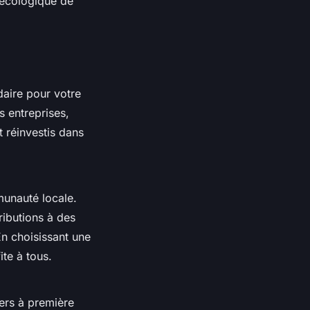
 écologique de
daire pour votre
 entreprises,
t réinvestis dans
munauté locale.
ributions à des
En choisissant une
ite à tous.
hers à première