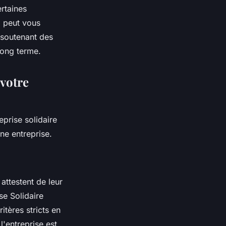
ertaines
i peut vous
n soutenant des
long terme.
votre
prise solidaire
e entreprise.
 attestent de leur
se Solidaire
itères stricts en
l'entreprise est