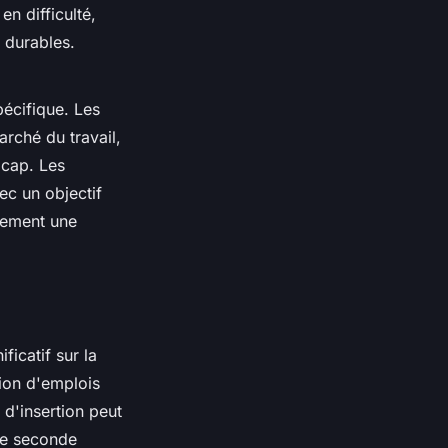
n difficulté,
 durables.
pécifique. Les
rché du travail,
icap. Les
c un objectif
tement une
ficatif sur la
tion d'emplois
 d'insertion peut
une seconde