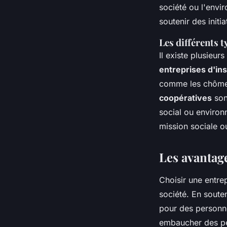
société ou l'envi
soutenir des init
Les différents t
Il existe plusieur
entreprises d'ins
comme les chômeu
coopératives
son
social ou environ
mission sociale o
Les avantag
Choisir une entrep
société. En soute
pour des personne
embaucher des per