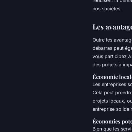
réduisent la dema
nos sociétés.
Les avantag
Outre les avantag
débarras peut ég
vous participez à 
des projets à imp
Économie locale
Les entreprises s
Cela peut prendre
projets locaux, o
entreprise solidai
Économies poten
Bien que les serv