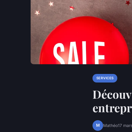
SERVICES
Découvr
entrepr
M
Mathéo
17 mar