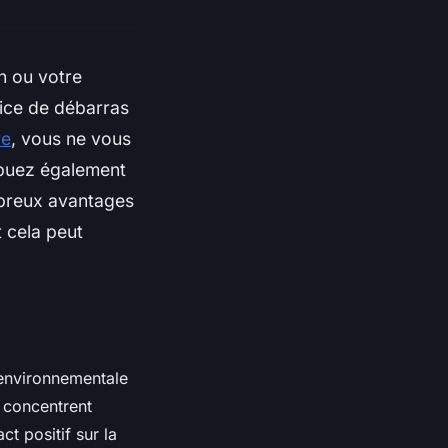
n ou votre
ice de débarras
re
, vous ne vous
ibuez également
ombreux avantages
 cela peut
 environnementale
e concentrent
ct positif sur la