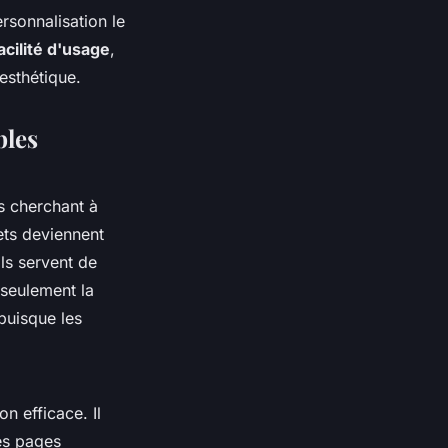
rsonnalisation le
facilité d'usage
,
esthétique.
bles
s cherchant à
ets deviennent
ils servent de
 seulement la
puisque les
on efficace. Il
ses pages