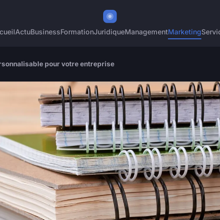
cueil
Actu
Business
Formation
Juridique
Management
Marketing
Servi
rsonnalisable pour votre entreprise