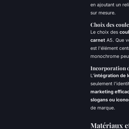
en ajoutant un re
sur mesure.
Choix des coule
Le choix des
coul
carnet
A5. Que vo
est l'élément cent
monochrome peut r
Incorporation d
L'
intégration de 
seulement l'ident
marketing effica
slogans ou icono
de marque.
Matériaux et