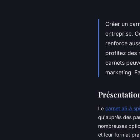
Créer un carn
entreprise. C
renforce aus
profitez des
carnets peuv
marketing. F
Présentation
Le
carnet a5 à sp
qu'auprès des part
nombreuses option
et leur format pr