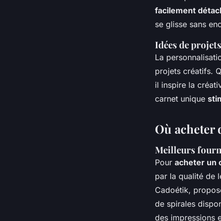
facilement détac
se glisse sans en
Idées de projets
La personnalisati
projets créatifs.
il inspire la cré
carnet unique
sti
Où acheter d
Meilleurs fourn
Pour
acheter un 
par la qualité de 
Cadoétik, propose
de spirales dispo
des impressions e