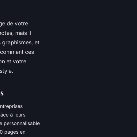
age de votre
otes, mais il
 graphismes, et
z comment ces
n et votre
tyle.
es
ntreprises
râce à leurs
re personnalisable
 80 pages en